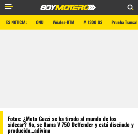
ES NOTICIA:
ONU
Viñales-KTM
M 1300 GS
Prueba Transal
Fotos: ¿Moto Guzzi se ha tirado al mundo de los
sidecar? No, se llama V 750 Deffender y está diseñado y
producido…adivina