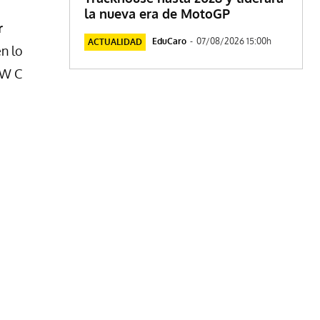
la nueva era de MotoGP
r
EduCaro
-
07/08/2026 15:00h
ACTUALIDAD
n lo
MW C