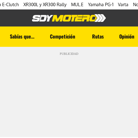
 E-Clutch
XR300L y XR300 Rally
MUL.E
Yamaha PG-1
Varta
No
Sabías que…
Competición
Rutas
Opinión
PUBLICIDAD