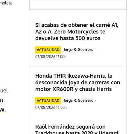
ompleta
Si acabas de obtener el carné A1,
A2 o A, Zero Motorcycles te
devuelve hasta 500 euros
Jorge R. Guerrero
-
ACTUALIDAD
07/08/2026 17:00h
Honda TH1R Ikuzawa-Harris, la
desconocida joya de carreras con
motor XR600R y chasis Harris
quel
ón
Jorge R. Guerrero
-
ACTUALIDAD
07/08/2026 16:00h
W
.
Raúl Fernández seguirá con
Trackhouse hasta 2028 y liderará