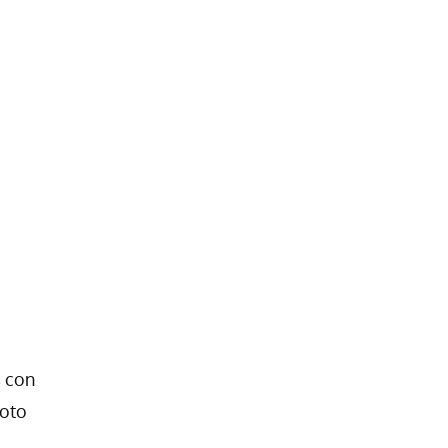
, con
moto