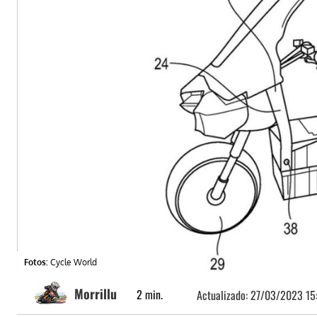
Fotos:
Cycle World
Morrillu
2
min.
Actualizado:
27/03/2023 15