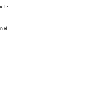
ue le
n el