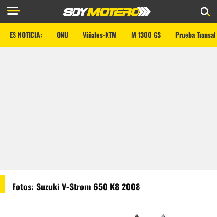
ES NOTICIA:
ONU
Viñales-KTM
M 1300 GS
Prueba Transal
Fotos: Suzuki V-Strom 650 K8 2008