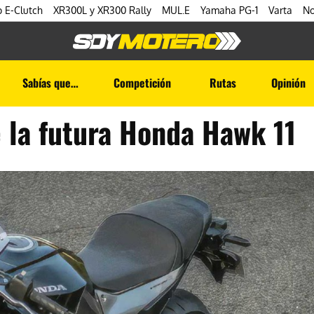
 E-Clutch
XR300L y XR300 Rally
MUL.E
Yamaha PG-1
Varta
No
Sabías que…
Competición
Rutas
Opinión
 la futura Honda Hawk 11