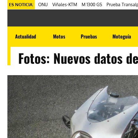
ES NOTICIA:
ONU
Viñales-KTM
M 1300 GS
Prueba Transalp
Actualidad
Motos
Pruebas
Motoguía
Fotos: Nuevos datos de