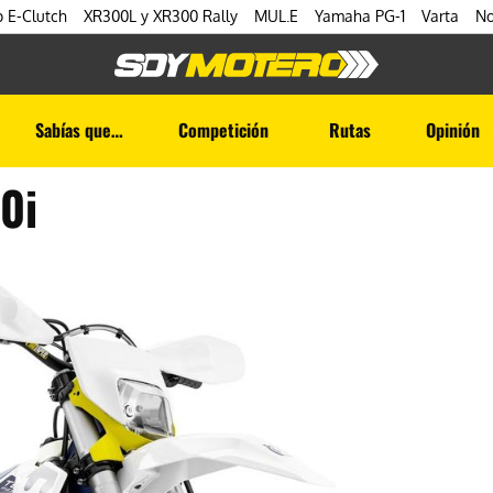
 E-Clutch
XR300L y XR300 Rally
MUL.E
Yamaha PG-1
Varta
No
Sabías que…
Competición
Rutas
Opinión
0i