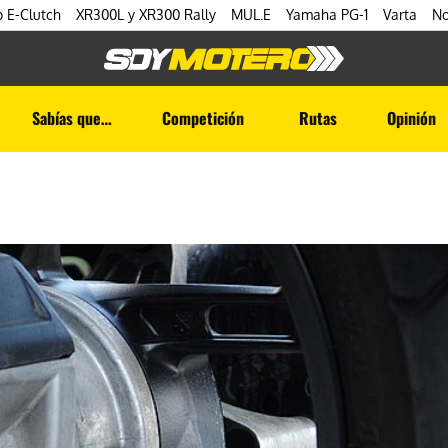
 E-Clutch
XR300L y XR300 Rally
MUL.E
Yamaha PG-1
Varta
No
Sabías que…
Competición
Rutas
Opinión