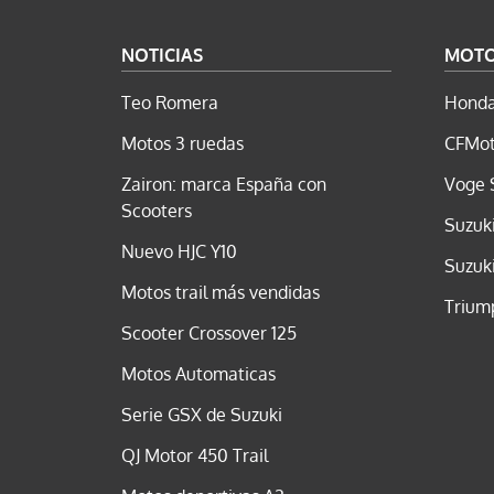
NOTICIAS
MOT
Teo Romera
Honda
Motos 3 ruedas
CFMot
Zairon: marca España con
Voge 
Scooters
Suzuk
Nuevo HJC Y10
Suzuk
Motos trail más vendidas
Trium
Scooter Crossover 125
Motos Automaticas
Serie GSX de Suzuki
QJ Motor 450 Trail