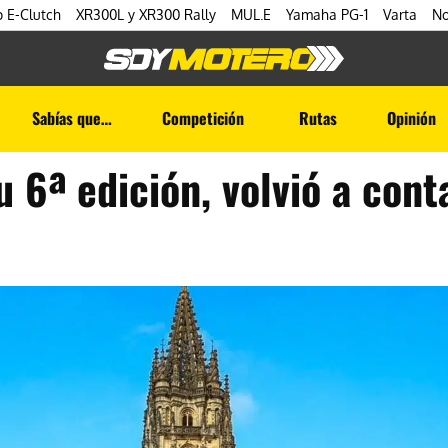
 E-Clutch
XR300L y XR300 Rally
MUL.E
Yamaha PG-1
Varta
No
Sabías que…
Competición
Rutas
Opinión
u 6ª edición, volvió a con