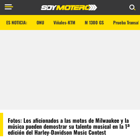
ES NOTICIA:
ONU
Viñales-KTM
M 1300 GS
Prueba Transal
Fotos: Los aficionados a las motos de Milwaukee y la
música pueden demostrar su talento musical en la 1ª
edición del Harley-Davidson Music Contest