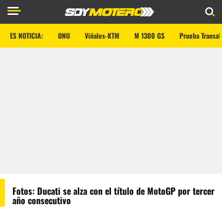
ES NOTICIA:
ONU
Viñales-KTM
M 1300 GS
Prueba Transal
Fotos: Ducati se alza con el título de MotoGP por tercer
año consecutivo