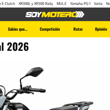
 E-Clutch
XR300L y XR300 Rally
MUL.E
Yamaha PG-1
Varta
No
Sabías que…
Competición
Rutas
Opinión
al 2026