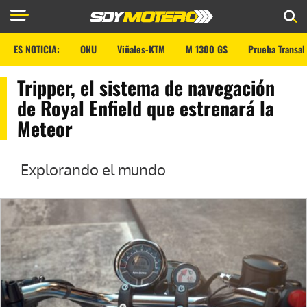
ES NOTICIA:
ONU
Viñales-KTM
M 1300 GS
Prueba Transal
Tripper, el sistema de navegación
de Royal Enfield que estrenará la
Meteor
Explorando el mundo