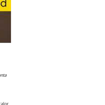
anta
 calor