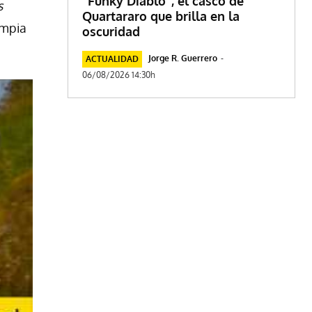
“Funky Diablo”, el casco de
s
Quartararo que brilla en la
impia
oscuridad
Jorge R. Guerrero
-
ACTUALIDAD
06/08/2026 14:30h