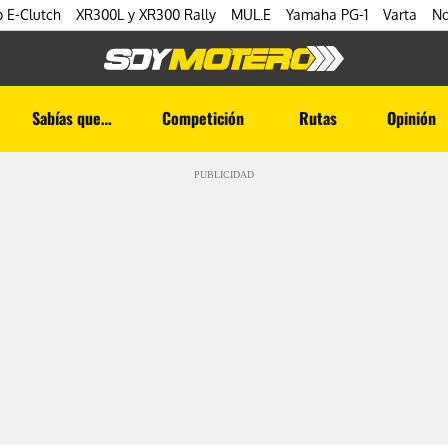
 E-Clutch
XR300L y XR300 Rally
MUL.E
Yamaha PG-1
Varta
No
Sabías que…
Competición
Rutas
Opinión
PUBLICIDAD